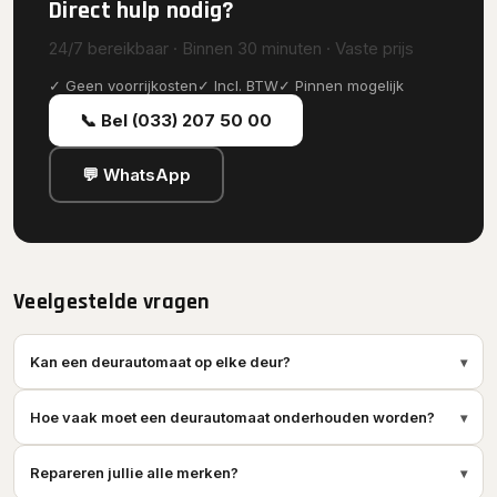
Direct hulp nodig?
24/7 bereikbaar · Binnen 30 minuten · Vaste prijs
✓ Geen voorrijkosten
✓ Incl. BTW
✓ Pinnen mogelijk
📞 Bel (033) 207 50 00
💬 WhatsApp
Veelgestelde vragen
Kan een deurautomaat op elke deur?
▾
Hoe vaak moet een deurautomaat onderhouden worden?
▾
Repareren jullie alle merken?
▾