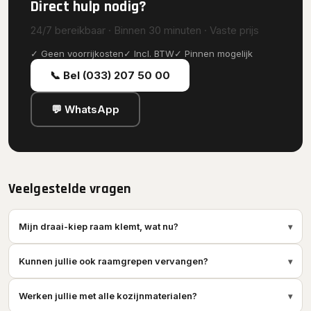
Direct hulp nodig?
24/7 bereikbaar · Binnen 30 minuten · Vaste prijs
✓ Geen voorrijkosten
✓ Incl. BTW
✓ Pinnen mogelijk
📞 Bel (033) 207 50 00
💬 WhatsApp
Veelgestelde vragen
Mijn draai-kiep raam klemt, wat nu?
▾
Kunnen jullie ook raamgrepen vervangen?
▾
Werken jullie met alle kozijnmaterialen?
▾