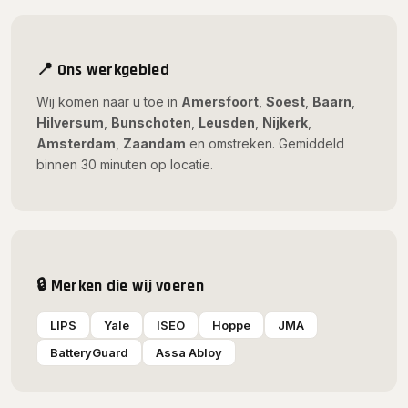
📍 Ons werkgebied
Wij komen naar u toe in
Amersfoort
,
Soest
,
Baarn
,
Hilversum
,
Bunschoten
,
Leusden
,
Nijkerk
,
Amsterdam
,
Zaandam
en omstreken. Gemiddeld
binnen 30 minuten op locatie.
🔒 Merken die wij voeren
LIPS
Yale
ISEO
Hoppe
JMA
BatteryGuard
Assa Abloy